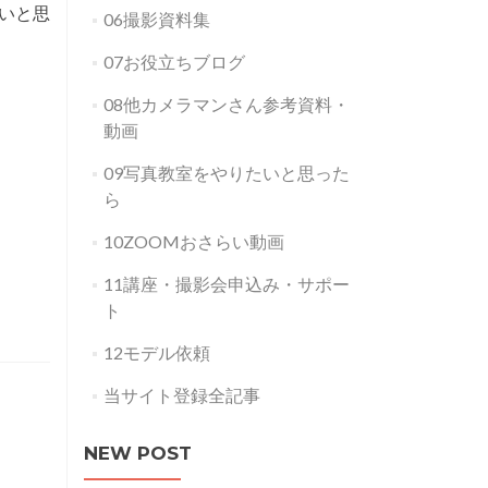
たいと思
06撮影資料集
07お役立ちブログ
08他カメラマンさん参考資料・
動画
09写真教室をやりたいと思った
ら
10ZOOMおさらい動画
11講座・撮影会申込み・サポー
ト
12モデル依頼
当サイト登録全記事
NEW POST