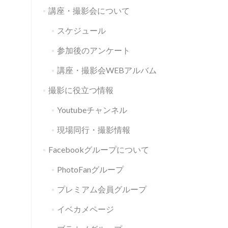
講座・撮影会について
スケジュール
参加後のアンケート
講座・撮影会WEBアルバム
撮影に役立つ情報
Youtubeチャンネル
現場同行・撮影情報
Facebookグループについて
PhotoFanグループ
プレミアム会員グループ
イベカメページ