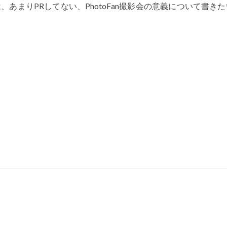
、あまりPRしてない、PhotoFan撮影会の意義について書き