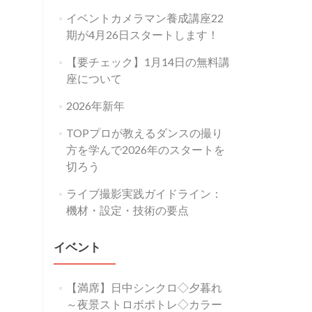
イベントカメラマン養成講座22
期が4月26日スタートします！
【要チェック】1月14日の無料講
座について
2026年新年
TOPプロが教えるダンスの撮り
方を学んで2026年のスタートを
切ろう
ライブ撮影実践ガイドライン：
機材・設定・技術の要点
イベント
【満席】日中シンクロ◇夕暮れ
～夜景ストロボポトレ◇カラー