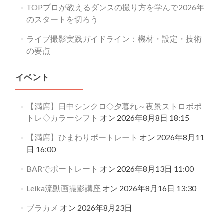
TOPプロが教えるダンスの撮り方を学んで2026年
のスタートを切ろう
ライブ撮影実践ガイドライン：機材・設定・技術
の要点
イベント
【満席】日中シンクロ◇夕暮れ～夜景ストロボポ
トレ◇カラーシフト
オン 2026年8月8日 18:15
【満席】ひまわりポートレート
オン 2026年8月11
日 16:00
BARでポートレート
オン 2026年8月13日 11:00
Leika流動画撮影講座
オン 2026年8月16日 13:30
ブラカメ
オン 2026年8月23日