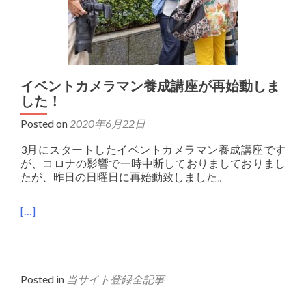
イベントカメラマン養成講座が再始動しま
した！
Posted on
2020年6月22日
3月にスタートしたイベントカメラマン養成講座です
が、コロナの影響で一時中断しておりましておりまし
たが、昨日の日曜日に再始動致しました。
[…]
Posted in
当サイト登録全記事