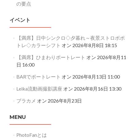
の要点
イベント
【満席】日中シンクロ◇夕暮れ～夜景ストロボポ
トレ◇カラーシフト
オン 2026年8月8日 18:15
【満席】ひまわりポートレート
オン 2026年8月11
日 16:00
BARでポートレート
オン 2026年8月13日 11:00
Leika流動画撮影講座
オン 2026年8月16日 13:30
ブラカメ
オン 2026年8月23日
MENU
PhotoFanとは