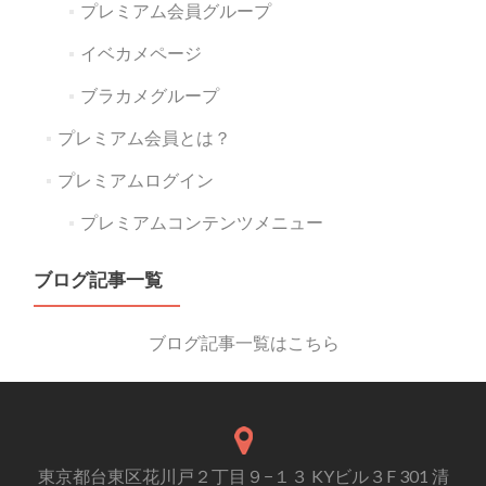
プレミアム会員グループ
イベカメページ
ブラカメグループ
プレミアム会員とは？
プレミアムログイン
プレミアムコンテンツメニュー
ブログ記事一覧
ブログ記事一覧はこちら
東京都台東区花川戸２丁目９−１３ KYビル３F 301 清