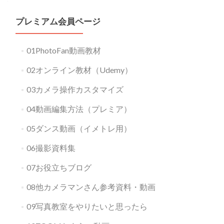
プレミアム会員ページ
01PhotoFan動画教材
02オンライン教材（Udemy）
03カメラ操作カスタマイズ
04動画編集方法（プレミア）
05ダンス動画（イメトレ用）
06撮影資料集
07お役立ちブログ
08他カメラマンさん参考資料・動画
09写真教室をやりたいと思ったら