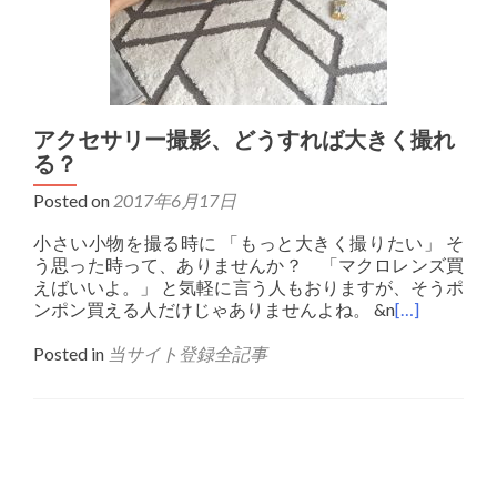
アクセサリー撮影、どうすれば大きく撮れ
る？
Posted on
2017年6月17日
小さい小物を撮る時に 「もっと大きく撮りたい」 そ
う思った時って、ありませんか？ 「マクロレンズ買
えばいいよ。」 と気軽に言う人もおりますが、そうポ
ンポン買える人だけじゃありませんよね。 &n
[…]
Posted in
当サイト登録全記事
Posts
navigation