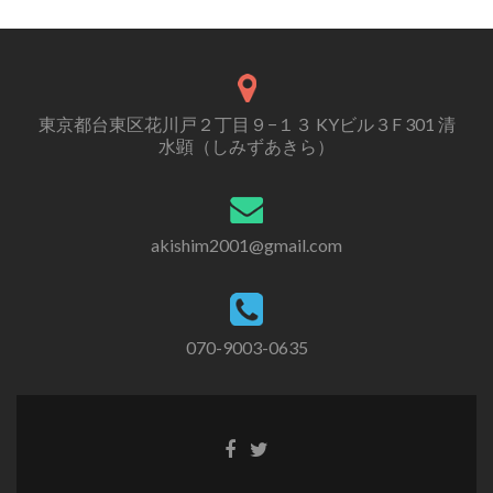
東京都台東区花川戸２丁目９−１３ KYビル３F 301 清
水顕（しみずあきら）
akishim2001@gmail.com
070-9003-0635