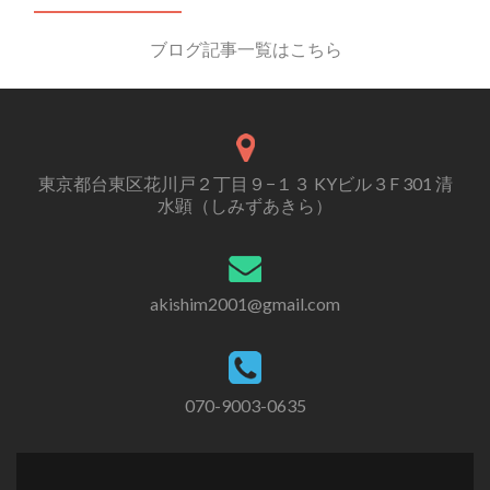
ブログ記事一覧はこちら
東京都台東区花川戸２丁目９−１３ KYビル３F 301 清
水顕（しみずあきら）
akishim2001@gmail.com
070-9003-0635