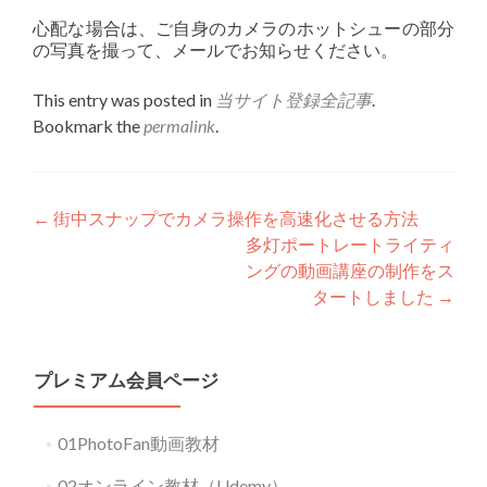
心配な場合は、ご自身のカメラのホットシューの部分
の写真を撮って、メールでお知らせください。
This entry was posted in
当サイト登録全記事
.
Bookmark the
permalink
.
Post
←
街中スナップでカメラ操作を高速化させる方法
多灯ポートレートライティ
navigation
ングの動画講座の制作をス
タートしました
→
プレミアム会員ページ
01PhotoFan動画教材
02オンライン教材（Udemy）