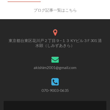
ブログ記事一覧はこちら
東京都台東区花川戸２丁目９−１３ KYビル３F 301 清
水顕（しみずあきら）
akishim2001@gmail.com
070-9003-0635