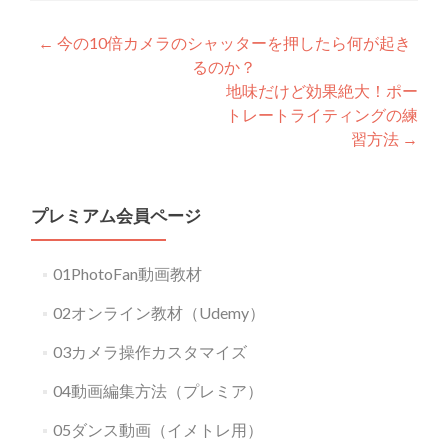
Post
←
今の10倍カメラのシャッターを押したら何が起き
るのか？
navigation
地味だけど効果絶大！ポー
トレートライティングの練
習方法
→
プレミアム会員ページ
01PhotoFan動画教材
02オンライン教材（Udemy）
03カメラ操作カスタマイズ
04動画編集方法（プレミア）
05ダンス動画（イメトレ用）