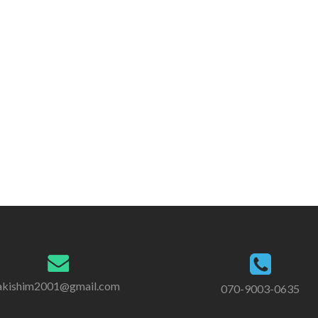
akishim2001@gmail.com
070-9003-0635