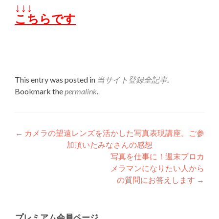
↓↓↓
こちらです
This entry was posted in
当サイト登録全記事
.
Bookmark the
permalink
.
Post
←
カメラの望遠レンズを活かした写真表現講座。ご参
加頂いたみなさんの感想
navigation
写真を仕事に！週末プロカ
メラマンになりたい人から
の質問にお答えします
→
プレミアム会員ページ