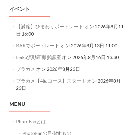
イベント
【満席】ひまわりポートレート
オン 2026年8月11
日 16:00
BARでポートレート
オン 2026年8月13日 11:00
Leika流動画撮影講座
オン 2026年8月16日 13:30
ブラカメ
オン 2026年8月23日
ブラカメ【4回コース】スタート
オン 2026年8月
23日
MENU
PhotoFanとは
PhotoFanの目指すもの