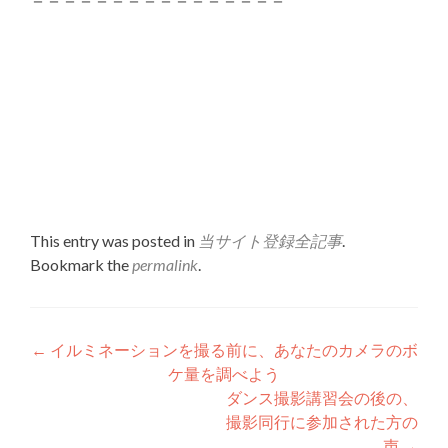
This entry was posted in
当サイト登録全記事
.
Bookmark the
permalink
.
Post
←
イルミネーションを撮る前に、あなたのカメラのボ
ケ量を調べよう
navigation
ダンス撮影講習会の後の、
撮影同行に参加された方の
声
→