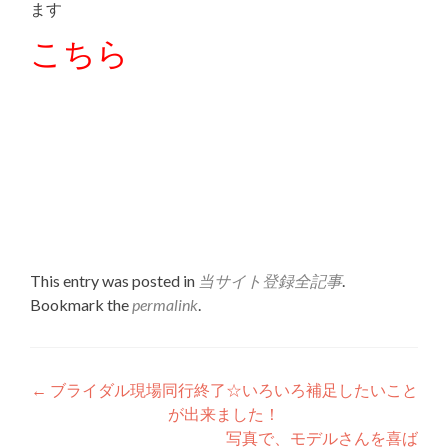
ます
こちら
This entry was posted in
当サイト登録全記事
.
Bookmark the
permalink
.
Post
←
ブライダル現場同行終了☆いろいろ補足したいこと
が出来ました！
navigation
写真で、モデルさんを喜ば