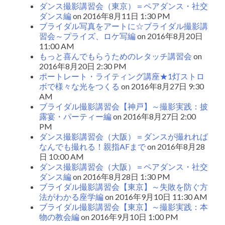
ダンス撮影講習会（東京）＝ペアダンス・社交
ダンス編
on 2016年8月11日 1:30 PM
ブライダル写真をアートに☆ブライダル撮影講
習会～プライズ、ロケ写編
on 2016年8月20日
11:00 AM
もっと喜んでもらうためのレタッチ講習会
on
2016年8月20日 2:30 PM
ポートレート・ライティング講座★1灯ストロ
ボで様々な光をつくる
on 2016年8月27日 9:30
AM
ブライダル撮影講習会【神戸】～撮影実践：披
露宴・パーティー編
on 2016年8月27日 2:00
PM
ダンス撮影講習会（大阪）＝ダンスが撮れれば
なんでも撮れる！親指AFまで
on 2016年8月28
日 10:00 AM
ダンス撮影講習会（大阪）＝ペアダンス・社交
ダンス編
on 2016年8月28日 1:30 PM
ブライダル撮影講習会【東京】～失敗を防ぐ方
法がわかる座学編
on 2016年9月10日 11:30 AM
ブライダル撮影講習会【東京】～撮影実践：本
物の教会編
on 2016年9月10日 1:00 PM