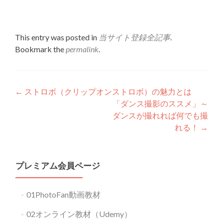
This entry was posted in
当サイト登録全記事
.
Bookmark the
permalink
.
Post
←
ストロボ（クリップオンストロボ）の魅力とは
「ダンス撮影のススメ」～
navigation
ダンスが撮れれば何でも撮
れる！
→
プレミアム会員ページ
01PhotoFan動画教材
02オンライン教材（Udemy）