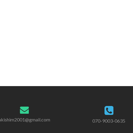
akishim2001@gmail.com
070-9003-0635