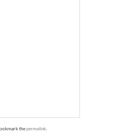
Bookmark the
permalink
.