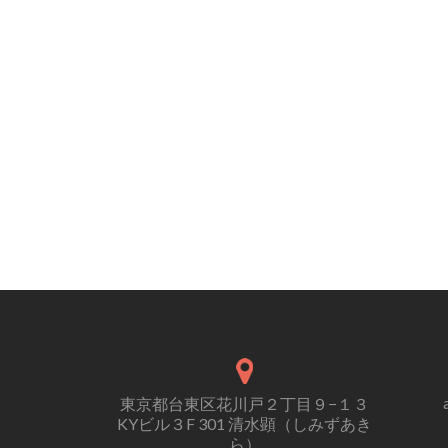
東京都台東区花川戸２丁目９−１３
KYビル３F 301 清水顕（しみずあき
ら）