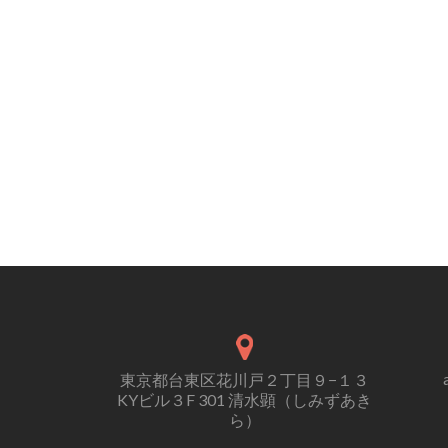
東京都台東区花川戸２丁目９−１３
KYビル３F 301 清水顕（しみずあき
ら）