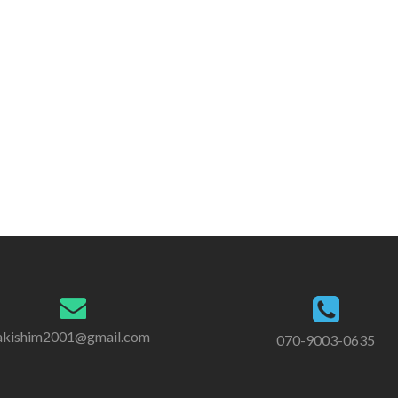
akishim2001@gmail.com
070-9003-0635