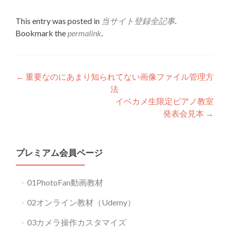
This entry was posted in
当サイト登録全記事
.
Bookmark the
permalink
.
Post
←
重要なのにあまり知られてない画像ファイル管理方
法
navigation
イベカメ生限定ピアノ教室
発表会見本
→
プレミアム会員ページ
01PhotoFan動画教材
02オンライン教材（Udemy）
03カメラ操作カスタマイズ