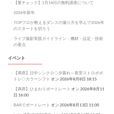
【要チェック】1月14日の無料講座について
2026年新年
TOPプロが教えるダンスの撮り方を学んで2026年
のスタートを切ろう
ライブ撮影実践ガイドライン：機材・設定・技術
の要点
イベント
【満席】日中シンクロ◇夕暮れ～夜景ストロボポ
トレ◇カラーシフト
オン 2026年8月8日 18:15
【満席】ひまわりポートレート
オン 2026年8月11
日 16:00
BARでポートレート
オン 2026年8月13日 11:00