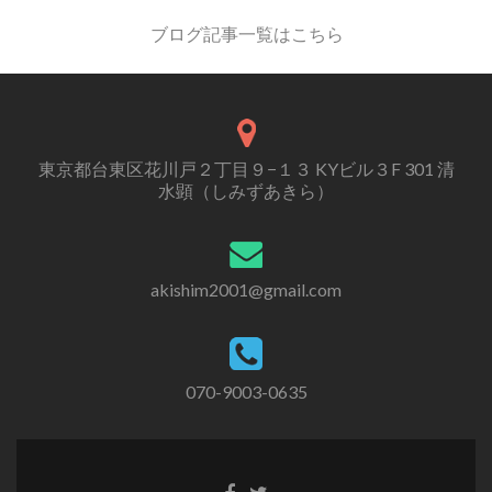
ブログ記事一覧はこちら
東京都台東区花川戸２丁目９−１３ KYビル３F 301 清
水顕（しみずあきら）
akishim2001@gmail.com
070-9003-0635