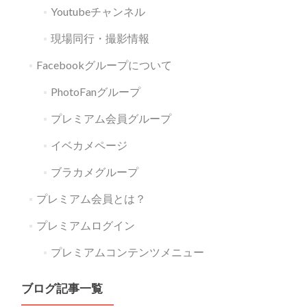
Youtubeチャンネル
現場同行・撮影情報
Facebookグループについて
PhotoFanグループ
プレミアム会員グループ
イベカメページ
ブラカメグループ
プレミアム会員とは？
プレミアムログイン
プレミアムコンテンツメニュー
ブログ記事一覧