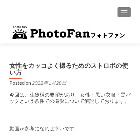
MENU
女性をカッコよく撮るためのストロボの使
い方
Posted on
2022年1月28日
今回は、生徒様の要望があり、女性・黒い衣服・黒バ
ックという条件での撮影について解説しております。
動画が参考になれば幸いです。