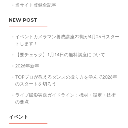
当サイト登録全記事
NEW POST
イベントカメラマン養成講座22期が4月26日スター
トします！
【要チェック】1月14日の無料講座について
2026年新年
TOPプロが教えるダンスの撮り方を学んで2026年
のスタートを切ろう
ライブ撮影実践ガイドライン：機材・設定・技術
の要点
イベント