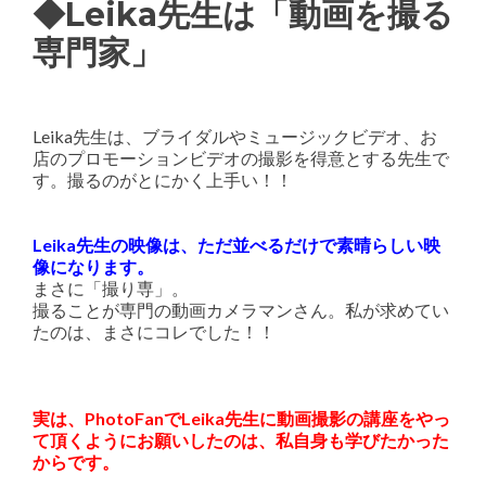
◆Leika先生は「動画を撮る
専門家」
Leika先生は、ブライダルやミュージックビデオ、お
店のプロモーションビデオの撮影を得意とする先生で
す。撮るのがとにかく上手い！！
Leika先生の映像は、ただ並べるだけで素晴らしい映
像になります。
まさに「撮り専」。
撮ることが専門の動画カメラマンさん。私が求めてい
たのは、まさにコレでした！！
実は、PhotoFanでLeika先生に動画撮影の講座をやっ
て頂くようにお願いしたのは、私自身も学びたかった
からです。