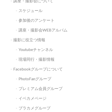
講座・撮影会について
スケジュール
参加後のアンケート
講座・撮影会WEBアルバム
撮影に役立つ情報
Youtubeチャンネル
現場同行・撮影情報
Facebookグループについて
PhotoFanグループ
プレミアム会員グループ
イベカメページ
ブラカメグループ