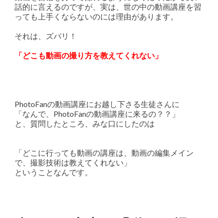
話的に言えるのですが、実は、世の中の動画講座を習
っても上手くならないのには理由があります。
それは、ズバリ！
「どこも動画の撮り方を教えてくれない」
PhotoFanの動画講座にお越し下さる生徒さんに
「なんで、PhotoFanの動画講座に来るの？？」
と、質問したところ、みな口にしたのは
「どこに行っても動画の講座は、動画の編集メイン
で、撮影技術は教えてくれない」
ということなんです。