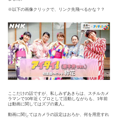
※以下の画像クリックで、リンク先飛べるかな？？
ここだけの話ですが、私しみずあきらは、スチルカメ
ラマンで10年近くプロとして活動しながらも、1年前
は動画に関してはズブの素人。
動画に関してはカメラの設定はおろか、何を用意すれ