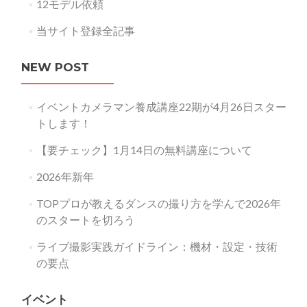
12モデル依頼
当サイト登録全記事
NEW POST
イベントカメラマン養成講座22期が4月26日スター
トします！
【要チェック】1月14日の無料講座について
2026年新年
TOPプロが教えるダンスの撮り方を学んで2026年
のスタートを切ろう
ライブ撮影実践ガイドライン：機材・設定・技術
の要点
イベント