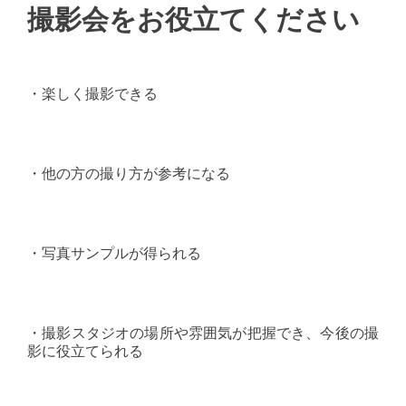
撮影会をお役立てください
・楽しく撮影できる
・他の方の撮り方が参考になる
・写真サンプルが得られる
・撮影スタジオの場所や雰囲気が把握でき、今後の撮
影に役立てられる