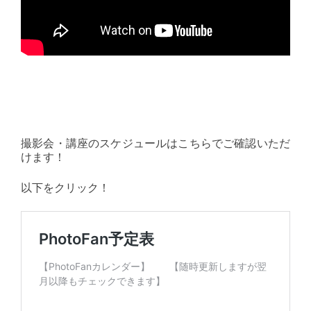
撮影会・講座のスケジュールはこちらでご確認いただ
けます！
以下をクリック！