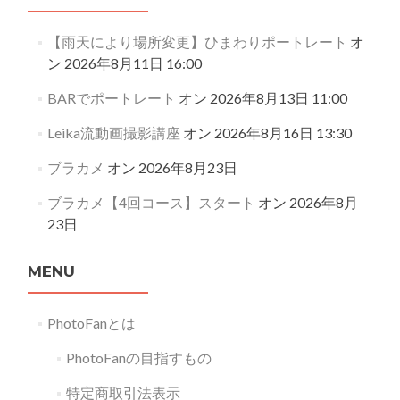
【雨天により場所変更】ひまわりポートレート
オ
ン 2026年8月11日 16:00
BARでポートレート
オン 2026年8月13日 11:00
Leika流動画撮影講座
オン 2026年8月16日 13:30
ブラカメ
オン 2026年8月23日
ブラカメ【4回コース】スタート
オン 2026年8月
23日
MENU
PhotoFanとは
PhotoFanの目指すもの
特定商取引法表示