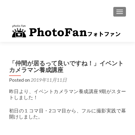
MENU
「仲間が居るって良いですね！」イベント
カメラマン養成講座
Posted on
2019年11月11日
昨日より、イベントカメラマン養成講座9期がスター
トしました！
初日の１コマ目・2コマ目から、フルに撮影実践で幕
開けしました。