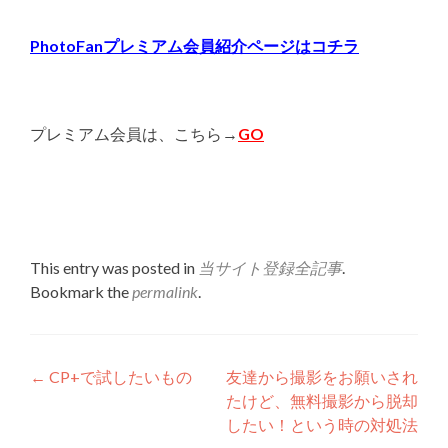
PhotoFanプレミアム会員紹介ページはコチラ
プレミアム会員は、こちら→
GO
This entry was posted in
当サイト登録全記事
.
Bookmark the
permalink
.
Post
←
CP+で試したいもの
友達から撮影をお願いされ
たけど、無料撮影から脱却
navigation
したい！という時の対処法