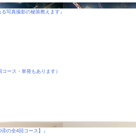
れる写真撮影の秘策教えます』
回コース・単発もあります）
③④の全4回コース】』