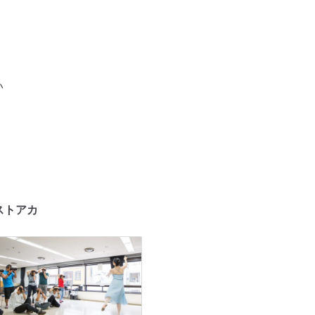
い
ストアカ