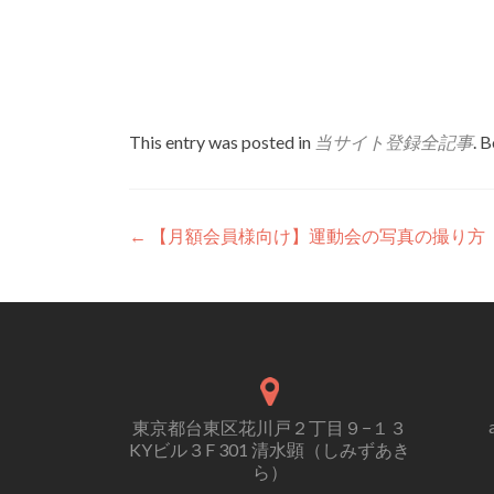
This entry was posted in
当サイト登録全記事
. 
Post
←
【月額会員様向け】運動会の写真の撮り方
navigation
東京都台東区花川戸２丁目９−１３
KYビル３F 301 清水顕（しみずあき
ら）