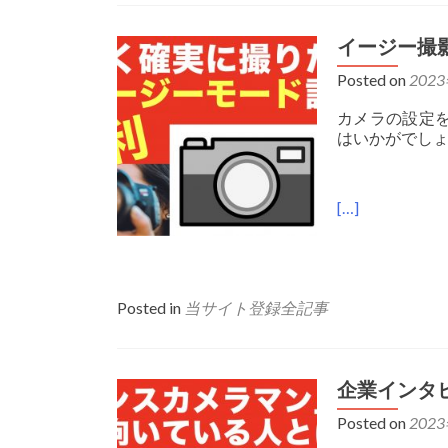
イージー撮
Posted on
202
カメラの設定
はいかがでし
[…]
Posted in
当サイト登録全記事
企業インタ
Posted on
202