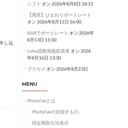
シフト
オン 2026年8月8日 18:15
【満席】ひまわりポートレート
オン 2026年8月11日 16:00
BARでポートレート
オン 2026年
8月13日 11:00
申し込
Leika流動画撮影講座
オン 2026
年8月16日 13:30
ブラカメ
オン 2026年8月23日
MENU
PhotoFanとは
PhotoFanの目指すもの
特定商取引法表示