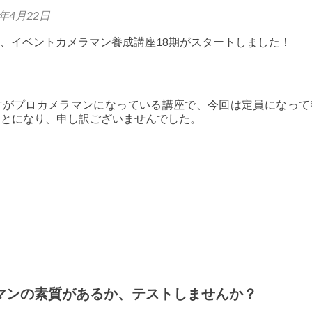
4年4月22日
21日、イベントカメラマン養成講座18期がスタートしました！
方がプロカメラマンになっている講座で、今回は定員になって
ことになり、申し訳ございませんでした。
マンの素質があるか、テストしませんか？