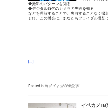
◆撮影のパターンを知る
◆デジタル時代のカメラの失敗を知る
などを理解することで、失敗することなく撮
ぜひ、この機会に、あなたもブライダル撮影
[…]
Posted in
当サイト登録全記事
イベカメ1