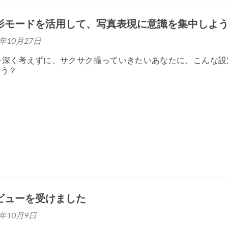
影モードを活用して、写真表現に意識を集中しよ
3年10月27日
を深く考えずに、サクサク撮っていきたいあなたに、こんな設
ょう？
ビューを受けました
3年10月9日