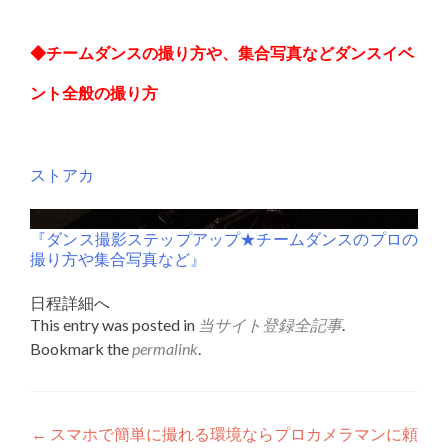
◆チームダンスの撮り方や、集合写真などダンスイベ
ント全般の撮り方
ストアカ
『ダンス撮影ステップアップ★チームダンスのプロの
撮り方や集合写真など』
日程詳細へ
This entry was posted in
当サイト登録全記事
.
Bookmark the
permalink
.
Post
←
スマホで簡単に撮れる環境ならプロカメラマンに頼