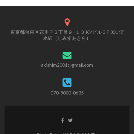
東京都台東区花川戸２丁目９−１３ KYビル３F 301 清
水顕（しみずあきら）
akishim2001@gmail.com
070-9003-0635