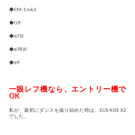
◆EM-1 mk2
◆G9
◆α7Ⅲ
◆α7RⅢ
◆α9
一眼レフ機なら、エントリー機で
OK
私が、最初にダンスを撮り始めた時は、EOS KISS X2
でした。