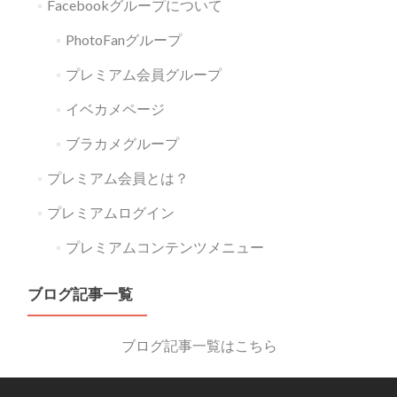
Facebookグループについて
PhotoFanグループ
プレミアム会員グループ
イベカメページ
ブラカメグループ
プレミアム会員とは？
プレミアムログイン
プレミアムコンテンツメニュー
ブログ記事一覧
ブログ記事一覧はこちら