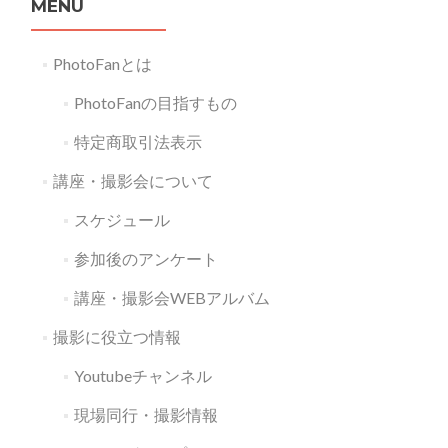
MENU
PhotoFanとは
PhotoFanの目指すもの
特定商取引法表示
講座・撮影会について
スケジュール
参加後のアンケート
講座・撮影会WEBアルバム
撮影に役立つ情報
Youtubeチャンネル
現場同行・撮影情報