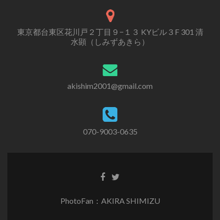
東京都台東区花川戸２丁目９−１３ KYビル３F 301 清
水顕（しみずあきら）
akishim2001@gmail.com
070-9003-0635
PhotoFan：AKIRA SHIMIZU